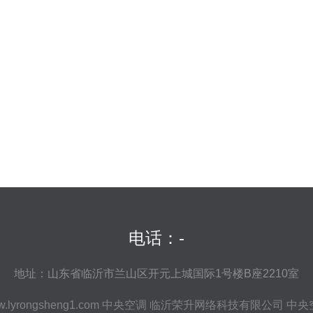
电话：-
地址：山东省临沂市兰山区开元上城国际1号楼B座2210室
.lyrongsheng1.com
中央空调
临沂荣升网络科技有限公司
中央