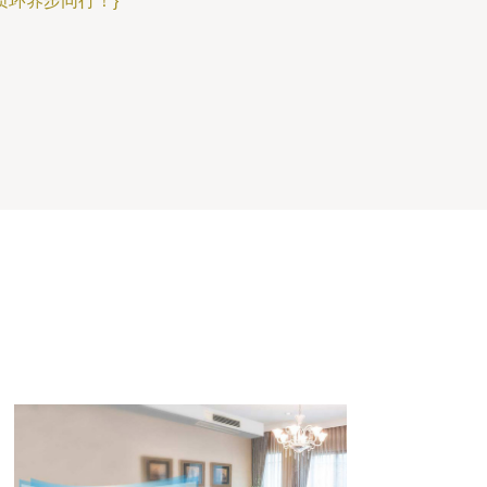
环养步同行！}