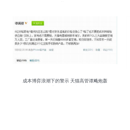
趋势解析
成本博弈浪潮下的警示 天猫高管谭飚炮轰
刘强东背后的中央空调之战