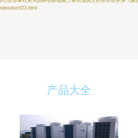
传心意百事对焦关品牌创新链赋予家给温真正的亲切世界享气换质
roduct/23.html
产品大全